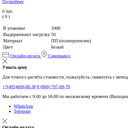
Подробнее
0 /
шт.
(
0
)
В упаковке
1000
Выдерживают нагрузку
50
Материал
ПП (полипропилен)
Цвет
Белый
Онлайн-оплата
Самовывоз
Узнать цену
Для точного расчёта стоимости, пожалуйста, свяжитесь с мене
+7(495)669-68-38
8 (800) 707-69-79
Мы работаем с 9-00 до 18-00 по московскому времени (Выходные
WhatsApp
Telegram
Онлайн-оплата