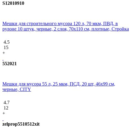
S12010910
Мешки для строительного мусора 120 л, 70 мкм, ПВД, в
рулоне 10 штук, черные, 2 слоя, 70x110 см, плотные, Стройка
4.5
15
+
552021
Мешки для мусора 55 л, 25 мкм, ПСД, 20 шт, 46х99 см,
черные, CITY
4.7
12
+
zelprop5510512xit