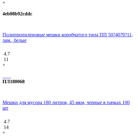
+
4eb08b92cddc
Полипропиленовые мешки коробчатого типа ПП 50?40?9?11,
лам., белые
4.7
11
+
ПЛ180068
Мешки для мусора 180 литров, 45 мкм, черные в пачках 100
шт
4.7
14
+