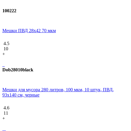
100222
Мешки ПВД 28x42 70 мкм
4.5
10
+
Dob28010black
Мешки для мусора 280 литров, 100 мкм, 10 штук, ПВД,
93x140 см, черные
4.6
11
+