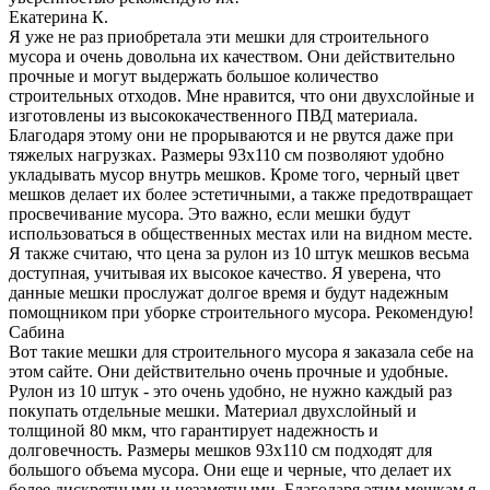
Екатерина К.
Я уже не раз приобретала эти мешки для строительного
мусора и очень довольна их качеством. Они действительно
прочные и могут выдержать большое количество
строительных отходов. Мне нравится, что они двухслойные и
изготовлены из высококачественного ПВД материала.
Благодаря этому они не прорываются и не рвутся даже при
тяжелых нагрузках. Размеры 93х110 см позволяют удобно
укладывать мусор внутрь мешков. Кроме того, черный цвет
мешков делает их более эстетичными, а также предотвращает
просвечивание мусора. Это важно, если мешки будут
использоваться в общественных местах или на видном месте.
Я также считаю, что цена за рулон из 10 штук мешков весьма
доступная, учитывая их высокое качество. Я уверена, что
данные мешки прослужат долгое время и будут надежным
помощником при уборке строительного мусора. Рекомендую!
Сабина
Вот такие мешки для строительного мусора я заказала себе на
этом сайте. Они действительно очень прочные и удобные.
Рулон из 10 штук - это очень удобно, не нужно каждый раз
покупать отдельные мешки. Материал двухслойный и
толщиной 80 мкм, что гарантирует надежность и
долговечность. Размеры мешков 93х110 см подходят для
большого объема мусора. Они еще и черные, что делает их
более дискретными и незаметными. Благодаря этим мешкам я