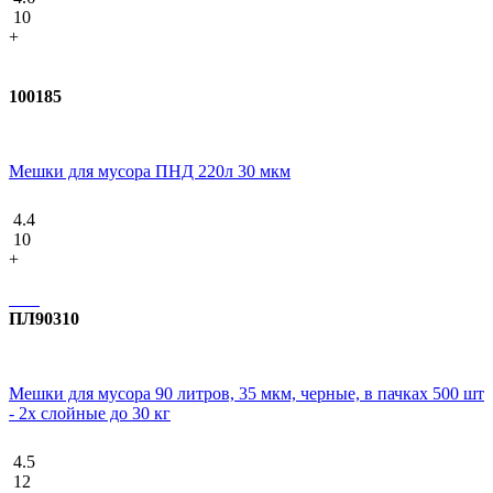
10
+
100185
Мешки для мусора ПНД 220л 30 мкм
4.4
10
+
ПЛ90310
Мешки для мусора 90 литров, 35 мкм, черные, в пачках 500 шт
- 2х слойные до 30 кг
4.5
12