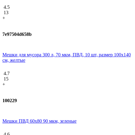
4.5
13
+
7e97504d658b
Мешки для мусора 300 л, 70 мкм, ПВД, 10 шт, размер 100х140
см, желтые
4.7
15
+
100229
Мешки ПВД 60x80 90 мкм, зеленые
4.6