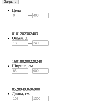
Закрыть
Цена
—
0
101
202
302
403
Объем, л.
—
160
180
200
220
240
Ширина, см.
—
85
289
493
696
900
Длина, см.
—