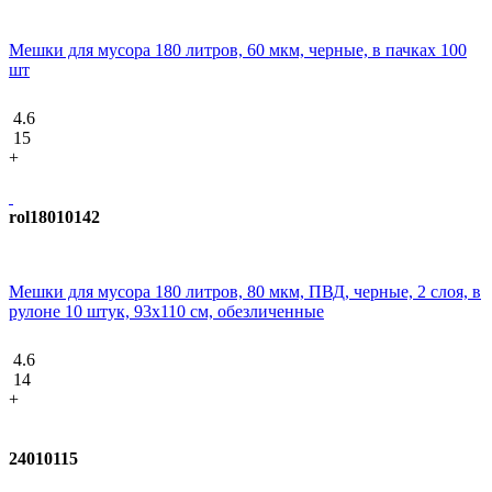
Мешки для мусора 180 литров, 60 мкм, черные, в пачках 100
шт
4.6
15
+
rol18010142
Мешки для мусора 180 литров, 80 мкм, ПВД, черные, 2 слоя, в
рулоне 10 штук, 93х110 см, обезличенные
4.6
14
+
24010115