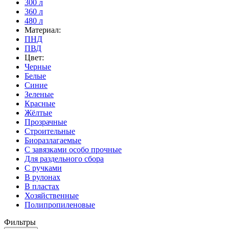
300 л
360 л
480 л
Материал:
ПНД
ПВД
Цвет:
Черные
Белые
Синие
Зеленые
Красные
Жёлтые
Прозрачные
Строительные
Биоразлагаемые
С завязками особо прочные
Для раздельного сбора
С ручками
В рулонах
В пластах
Хозяйственные
Полипропиленовые
Фильтры