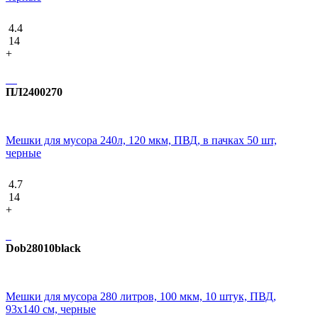
4.4
14
+
ПЛ2400270
Мешки для мусора 240л, 120 мкм, ПВД, в пачках 50 шт,
черные
4.7
14
+
Dob28010black
Мешки для мусора 280 литров, 100 мкм, 10 штук, ПВД,
93x140 см, черные