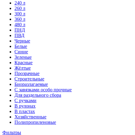
240 л
260 л
300 л
360 л
480 л
ПНД
ПВД
Черные
Белые
Синие
Зеленые
Красные
Жёлтые
Прозрачные
Строительные
Биоразлагаемые
С завязками особо прочные
Для раздельного сбора
С ручками
В рулонах
В пластах
Хозяйственные
Полипропиленовые
Фильтры