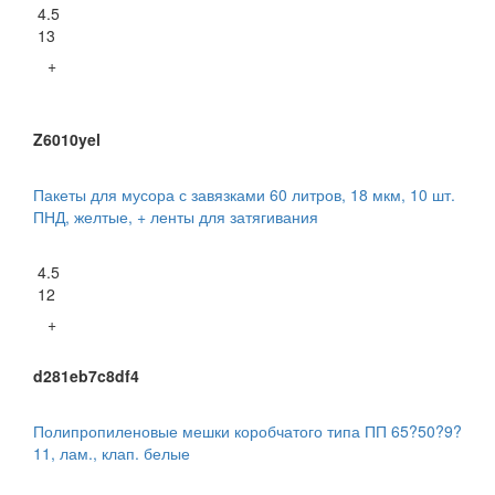
4.5
13
+
Z6010yel
Пакеты для мусора с завязками 60 литров, 18 мкм, 10 шт.
ПНД, желтые, + ленты для затягивания
4.5
12
+
d281eb7c8df4
Полипропиленовые мешки коробчатого типа ПП 65?50?9?
11, лам., клап. белые