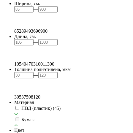
Ширина, см.
—
85
289
493
696
900
Длина, см.
—
105
404
703
1001
1300
Толщина полиэтилена, мкм
—
30
53
75
98
120
Материал
ПВД (пластик)
(45)
Бумага
Цвет