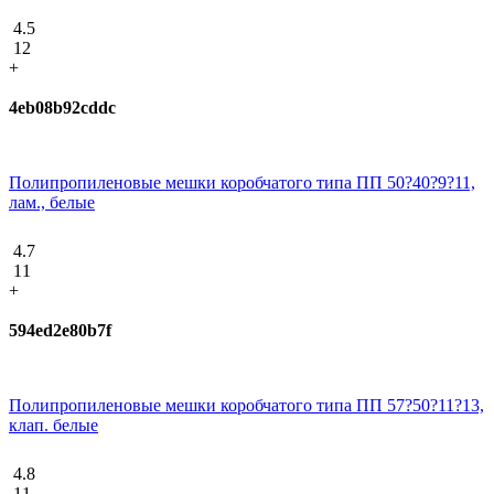
4.5
12
+
4eb08b92cddc
Полипропиленовые мешки коробчатого типа ПП 50?40?9?11,
лам., белые
4.7
11
+
594ed2e80b7f
Полипропиленовые мешки коробчатого типа ПП 57?50?11?13,
клап. белые
4.8
11