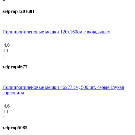
+
zelprop1201601
Полипропиленовые мешки 120х160см с вкладышем
4.6
11
+
zelprop4677
Полипропиленовые мешки 46х77 см, 500 шт. серые глухая
горловина
4.6
11
+
zelprop5085