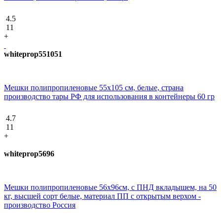
4.5
11
+
whiteprop551051
Мешки полипропиленовые 55х105 см, белые, страна
производство тары РФ для использования в контейнеры 60 гр
4.7
11
+
whiteprop5696
Мешки полипропиленовые 56х96см, с ПНД вкладышем, на 50
кг, высшей сорт белые, материал ПП с открытым верхом -
производство Россия