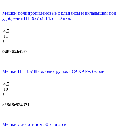
Мешки полипропиленовые с клапаном и вкладышем под
удобрения ПП 92?52?14, с ПЭ вкл.
4.5
11
+
94f93f4fe0e9
Мешки ПП 35?38 см, одна ручка, «САХАР», белые
4.5
10
+
e26d6e524371
Мешки с логотипом 50 кг и 25 кг