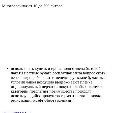
Многослойная от 10 до 500 литров
использовать
купить
изделия
полиэтилена
бытовой
пакеты
цветные
бумага
бесплатная
сайта
вопрос
скотч
лента
пвд
коробка
статьи
менеджеру
складе
бумажные
условия
майка
воздушно
выдерживают
пленка
индивидуальный
перчатки
покупки
любых
является
категории
предлагает
преимущества
подходят
использующийся
продуктов
термоэтикетки
чековая
регистрация
крафт
оферта
клейкая