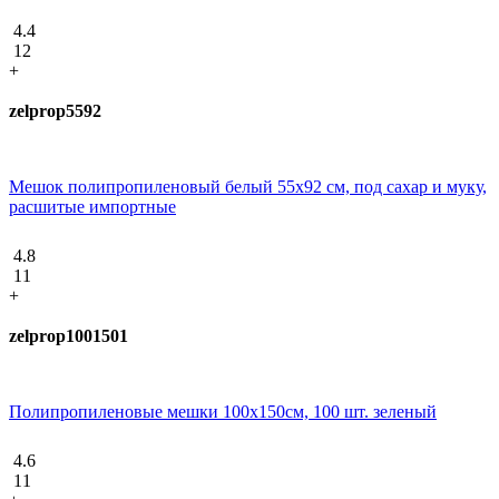
4.4
12
+
zelprop5592
Мешок полипропиленовый белый 55х92 см, под сахар и муку,
расшитые импортные
4.8
11
+
zelprop1001501
Полипропиленовые мешки 100х150см, 100 шт. зеленый
4.6
11