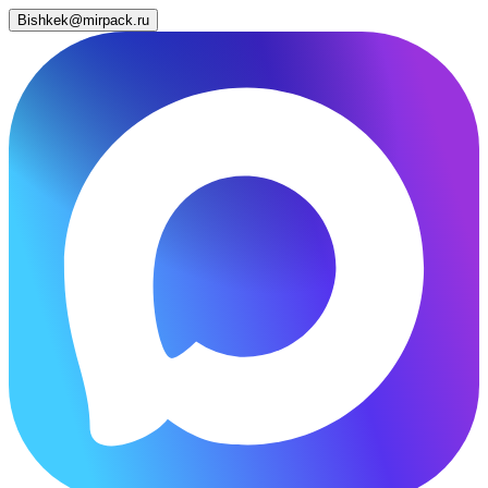
Bishkek@mirpack.ru