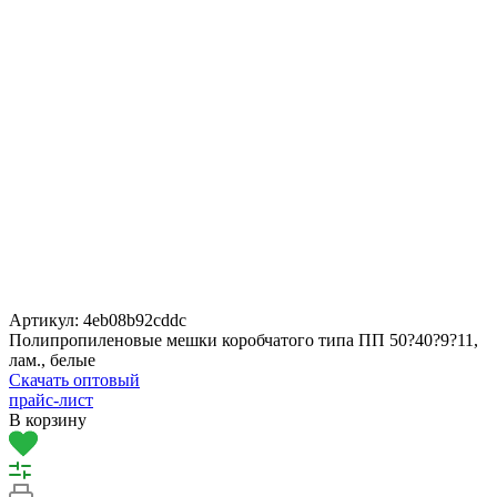
Артикул:
4eb08b92cddc
Полипропиленовые мешки коробчатого типа ПП 50?40?9?11,
лам., белые
Скачать оптовый
прайс-лист
В корзину