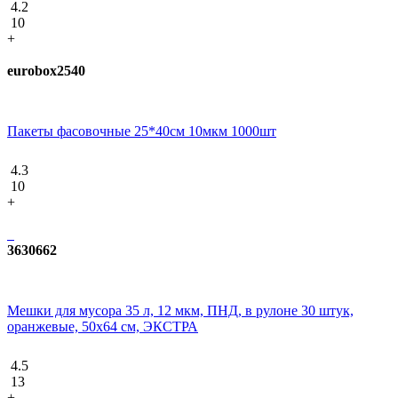
4.2
10
+
eurobox2540
Пакеты фасовочные 25*40см 10мкм 1000шт
4.3
10
+
3630662
Мешки для мусора 35 л, 12 мкм, ПНД, в рулоне 30 штук,
оранжевые, 50х64 см, ЭКСТРА
4.5
13
+