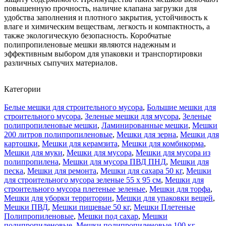
повышенную прочность, наличие клапана загрузки для
удобства заполнения и плотного закрытия, устойчивость к
влаге и химическим веществам, легкость и компактность, а
также экологическую безопасность. Коробчатые
полипропиленовые мешки являются надежным и
эффективным выбором для упаковки и транспортировки
различных сыпучих материалов.
Категории
Белые мешки для строительного мусора
,
Большие мешки для
строительного мусора
,
Зеленые мешки для мусора
,
Зеленые
полипропиленовые мешки
,
Ламинированные мешки
,
Мешки
200 литров полипропиленовые
,
Мешки для зерна
,
Мешки для
картошки
,
Мешки для керамзита
,
Мешки для комбикорма
,
Мешки для муки
,
Мешки для мусора
,
Мешки для мусора из
полипропилена
,
Мешки для мусора ПВД ПНД
,
Мешки для
песка
,
Мешки для ремонта
,
Мешки для сахара 50 кг
,
Мешки
для строительного мусора зеленые 55 х 95 см
,
Мешки для
строительного мусора плетеные зеленые
,
Мешки для торфа
,
Мешки для уборки территории
,
Мешки для упаковки вещей
,
Мешки ПВД
,
Мешки пищевые 50 кг
,
Мешки Плетеные
Полипропиленовые
,
Мешки под сахар
,
Мешки
полипропиленовые
,
Мешки полипропиленовые 100 кг
,