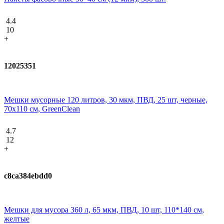
4.4
10
+
12025351
Мешки мусорные 120 литров, 30 мкм, ПВД, 25 шт, черные,
70х110 см, GreenClean
4.7
12
+
c8ca384ebdd0
Мешки для мусора 360 л, 65 мкм, ПВД, 10 шт, 110*140 см,
желтые