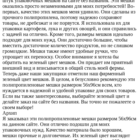
штук упаковочных мешков на сайте без названия. Эти мешки
оказались просто незаменимыми для моих потребностей! Во-
первых, качество этих мешков меня удивило. Они сделаны из
прочного полипропилена, поэтому надежно сохраняют
товары, не дребезжат и не порвутся. Я использовала их для
упаковки картофеля, лука и других овощей, и они справились
с задачей на отлично. Кроме того, размеры мешков идеально
подходят для моих нужд. Они достаточно большие, чтобы
вместить достаточное количество продуктов, но не слишком
громоздкие. Мешки также имеют удобные ручки, что
упрощает их переноску. Особое внимание я хотела бы
обратить на зеленый цвет мешков. Он придает им приятный
внешний вид и вписывается в общий стиль моей фермы.
Теперь даже наши закупщики отметили наш фирменный
зеленый цвет мешков. В целом, я безусловно рекомендую эти
полипропиленовые мешки размером 56х96см всем, кто
нуждается в надежной и удобной упаковке для своих товаров.
Если вы также заинтересованы, выбирайте зеленый цвет и
делайте заказ на сайте без названия. Вы точно не пожалеете о
своем выборе!
Архип
Я заказывал эти полипропиленовые мешки размером 56х96см
на данном сайте. Они отлично подошли для моих
упаковочных нужд. Качество материала было хорошим,
мешки прочные и долговечные. Их зеленый цвет выглядит