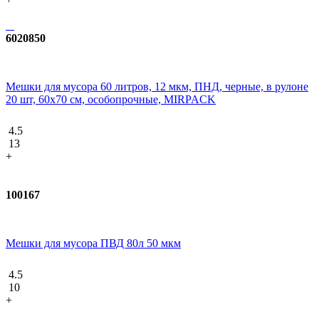
6020850
Мешки для мусора 60 литров, 12 мкм, ПНД, черные, в рулоне
20 шт, 60х70 см, особопрочные, MIRPACK
4.5
13
+
100167
Мешки для мусора ПВД 80л 50 мкм
4.5
10
+