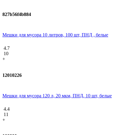
827b56f4b884
Мешки для мусора 10 литров, 100 шт, ПНД , белые
4.7
10
+
12010226
Мешки для мусора 120 л, 20 мкм, ПНД, 10 шт, белые
4.4
11
+