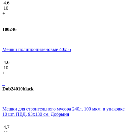
4.6
10
+
100246
Мешки полипропиленовые 40x55
4.6
10
+
Dob24010black
Мешки для строительного мусора 240л, 100 мкм, в упаковке
10 шт. ПВД, 93x130 см. Добрыня
4.7