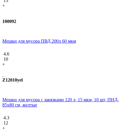
15
+
100092
Мешки для мусора ПВД 200л 60 мкм
4.6
10
+
Z12010yel
Мешки для мусора с завязками 120 л, 15 мкм, 10 шт, ПНД,
85х80 см, желтые
4.3
12
+