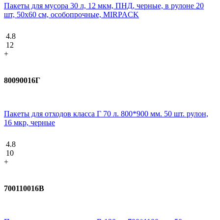
Пакеты для мусора 30 л, 12 мкм, ПНД, черные, в рулоне 20
шт, 50х60 см, особопрочные, MIRPACK
4.8
12
+
80090016Г
Пакеты для отходов класса Г 70 л. 800*900 мм. 50 шт. рулон,
16 мкр, черные
4.8
10
+
700110016В