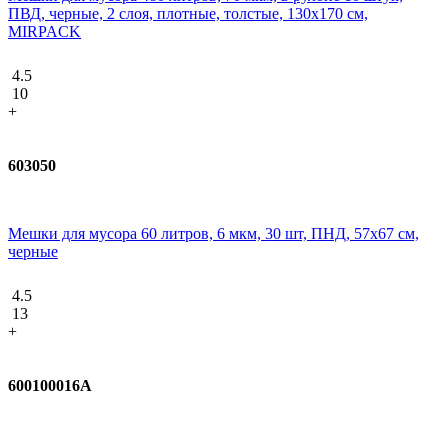
ПВД, черные, 2 слоя, плотные, толстые, 130х170 см,
MIRPACK
4.5
10
+
603050
Мешки для мусора 60 литров, 6 мкм, 30 шт, ПНД, 57х67 см,
черные
4.5
13
+
600100016А