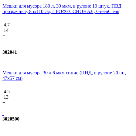
Мешки для мусора 180 л, 30 мкм, в рулоне 10 штук, ПВД,
прозрачные, 85х110 см, ПРОФЕССИОНАЛ, GreenClean
4.7
14
+
302041
Мешки для мусора 30 л 6 мкм синие (ПНД, в рулоне 20 шт,
47х57 см)
4.5
13
+
3020500