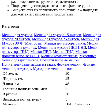
распределение нагрузки и герметичность
Подходят под стандартные малые офисные урны
Выпускаются из первичного полиэтилена – подходят
для контакта с пищевыми продуктами
Категории
Мешки для мусора
,
Мешки для мусора 15 литров
,
Мешки для
мусора 20 литров
,
Мешки для мусора 25 литров
,
Мешки для
Мусора 30 Л 7Мкм 30 шт
,
Мешки для мусора 8 мкм
,
Мешки
для мусора в рулонах
,
Мешки для мусора ПВД ПНД
,
Мешки
для мусора ПНД
,
Мешки ПВД
,
Мешки ПНД
,
Мешки
полиэтиленовые ГОСТ
,
Мешки хозяйственные
,
Мусорные
мешки для диспенсера
,
Полиэтиленовые мешки
,
Полиэтиленовые мешки на заказ
,
Черные мешки
,
Черные
мешки для мусора
,
Мусорные мешки оптом
Объем, л.
20
Ширина, см.
45
Длина, см.
48
Толщина полиэтилена, мкм
6
В рулоне
30
Выдерживают нагрузку
5
Материал
ПНД (пластик)