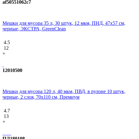
af50551062c7
Мешки для мусора 35 л, 30 штук, 12 мкм, ПНД, 47х57 см,
черные, ЭКСТРА, GreenClean
4.5
12
+
12010500
Мешки для мусора 120 л, 40 мкм, ПВД, в рулоне 10 штук,
черные, 2 слоя, 70x110 см, Премиум
4.7
13
+
ПЛ180108