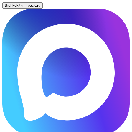
Bishkek@mirpack.ru