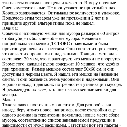
эти пакеты оптимальное цена и качество. В меру прочные.
Очень вместительные. Не пропускают не приятный запах.
Хорошо завязываются. Оптимальное количество в упаковке.
Пользуюсь этим товаром уже на протяжении 2 лет и в
принципе другой альтернативы пока не нашёл.
Юлия С
Обычно я использую мешки для мусора размером 60 литров
чтобы убирать большие объемы мусора. Недавно я
попробовала эти мешки ДЕЛЮКС с завязками и была
приятно удивлена их качеством. Они состоят из трех слоев,
что делает их прочными и надежными. Толщина материала
составляет 30 мкм, что гарантирует, что мешки не прорвутся.
Кроме того, каждый рулон содержит 10 мешков, что удобно
при хранении. Размер мешков составляет 50х60 см, и они
доступны в черном цвете. Я нашла эти мешки на [название
сайта], и они оказались очень удобными и надежными. Они
хорошо подходят для моих потребностей утилизации мусора.
Я рекомендую их всем, кто ищет качественные мешки для
мусора.
Макар
Тоже являюсь постоянным клиентом. Для разнообразия
иногда беру что-то новое, например, после отстройки еще
одного домика на территории появились новые места сбора
мусора, соответсвенно список заказываемой продукции в
зависимости от нужд расширяем. Затестили вот эти пакеты -