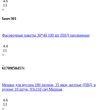
4.6
13
+
fasov301
Фасовочные пакеты 30*40 100 шт ПНД прозрачные
4.4
11
+
61709f58d57c
Мешки для мусора 180 литров, 35 мкм, желтые (ПВД, в
рулоне 10 штук, 93x110 см) Мирпак
4.6
13
+