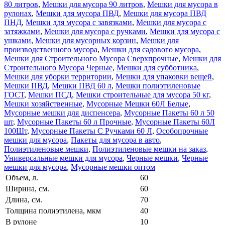
80 литров
,
Мешки для мусора 90 литров
,
Мешки для мусора в
рулонах
,
Мешки для мусора ПВД
,
Мешки для мусора ПВД
ПНД
,
Мешки для мусора с завязками
,
Мешки для мусора с
затяжками
,
Мешки для мусора с ручками
,
Мешки для мусора с
ушками
,
Мешки для мусорных корзин
,
Мешки для
производственного мусора
,
Мешки для садового мусора
,
Мешки для Строительного Мусора Сверхпрочные
,
Мешки для
Строительного Мусора Черные
,
Мешки для субботника
,
Мешки для уборки территории
,
Мешки для упаковки вещей
,
Мешки ПВД
,
Мешки ПВД 60 л
,
Мешки полиэтиленовые
ГОСТ
,
Мешки ПСД
,
Мешки строительные для мусора 50 кг
,
Мешки хозяйственные
,
Мусорные Мешки 60Л Белые
,
Мусорные мешки для диспенсера
,
Мусорные Пакеты 60 л 50
шт
,
Мусорные Пакеты 60 л Прочные
,
Мусорные Пакеты 60Л
100Шт
,
Мусорные Пакеты С Ручками 60 Л
,
Особопрочные
мешки для мусора
,
Пакеты для мусора в авто
,
Полиэтиленовые мешки
,
Полиэтиленовые мешки на заказ
,
Универсальные мешки для мусора
,
Черные мешки
,
Черные
мешки для мусора
,
Мусорные мешки оптом
Объем, л.
60
Ширина, см.
60
Длина, см.
70
Толщина полиэтилена, мкм
40
В рулоне
10