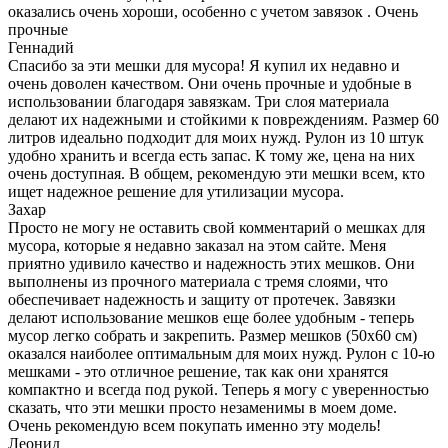
оказались очень хороши, особенно с учетом завязок . Очень
прочные
Геннадий
Спасибо за эти мешки для мусора! Я купил их недавно и
очень доволен качеством. Они очень прочные и удобные в
использовании благодаря завязкам. Три слоя материала
делают их надежными и стойкими к повреждениям. Размер 60
литров идеально подходит для моих нужд. Рулон из 10 штук
удобно хранить и всегда есть запас. К тому же, цена на них
очень доступная. В общем, рекомендую эти мешки всем, кто
ищет надежное решение для утилизации мусора.
Захар
Просто не могу не оставить свой комментарий о мешках для
мусора, которые я недавно заказал на этом сайте. Меня
приятно удивило качество и надежность этих мешков. Они
выполнены из прочного материала с тремя слоями, что
обеспечивает надежность и защиту от протечек. Завязки
делают использование мешков еще более удобным - теперь
мусор легко собрать и закрепить. Размер мешков (50x60 см)
оказался наиболее оптимальным для моих нужд. Рулон с 10-ю
мешками - это отличное решение, так как они хранятся
компактно и всегда под рукой. Теперь я могу с уверенностью
сказать, что эти мешки просто незаменимы в моем доме.
Очень рекомендую всем покупать именно эту модель!
Леонид