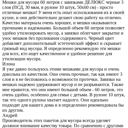
Мешки для мусора 60 литров с завязками ДЕЛЮКС черные 3
слоя (ПСД, 30 мкм, в рулоне 10 штук, 50х60 см) - просто
отличные мешки! У меня есть опыт использования их в своей
кухне, и они действительно делают свою работу на отлично.
Качество материала очень хорошее, и мешки оказываются
прочными и надежными. Большой объем 60 литров позволяет
удобно утилизировать мусор, а завязки облегчают закрытие и
унос мешков без проливания содержимого. Черный цвет
добавляет дополнительный эстетический эффект и скрывает
грязный вид мусора. Я определенно рекомендую эти мешки
для всех, кто ищет качественное и удобное решение для
утилизации мусора.
Илона
Я уже давно пользуюсь этими мешками для мусора и очень
довольна их качеством. Они очень прочные, так как имеют 3
слоя и я не беспокоюсь о возможности протечки. Завязки на
мешках надежно удерживают мусор и не разрываются. Также
мне нравится, что они имеют большой объем - 60 литров, это
очень удобно, особенно для семьи с детьми. В рулоне 10 штук,
так что одного рулона хватает надолго. Они идеально
подходят для нашего дома и я определенно рекомендовала бы
их другим.
Андрей
Производитель этих пакетов для мусора всегда уделяет
должное внимание качеству товара. По сравнению с другими