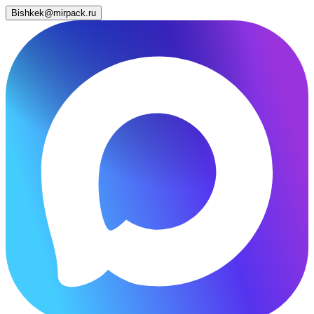
Bishkek@mirpack.ru