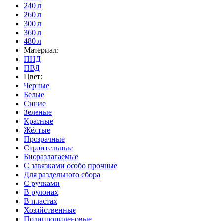
240 л
260 л
300 л
360 л
480 л
Материал:
ПНД
ПВД
Цвет:
Черные
Белые
Синие
Зеленые
Красные
Жёлтые
Прозрачные
Строительные
Биоразлагаемые
С завязками особо прочные
Для раздельного сбора
С ручками
В рулонах
В пластах
Хозяйственные
Полипропиленовые