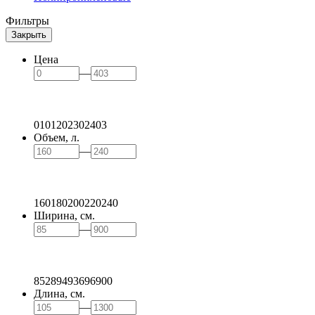
Фильтры
Закрыть
Цена
—
0
101
202
302
403
Объем, л.
—
160
180
200
220
240
Ширина, см.
—
85
289
493
696
900
Длина, см.
—