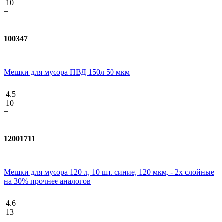
10
+
100347
Мешки для мусора ПВД 150л 50 мкм
4.5
10
+
12001711
Мешки для мусора 120 л, 10 шт. синие, 120 мкм, - 2х слойные
на 30% прочнее аналогов
4.6
13
+