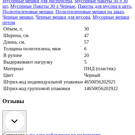
Мусорные мешки для диспенсера
,
Мусорные пакеты 30 л 30
шт
,
Мусорные Пакеты 30 л Черные
,
Пакеты для мусора в авто
,
Полиэтиленовые мешки
,
Полиэтиленовые мешки на заказ
,
Черные мешки
,
Черные мешки для мусора
,
Мусорные мешки
оптом
Объем, л.
30
Ширина, см.
47
Длина, см.
57
Толщина полиэтилена, мкм
6
В рулоне
20
Выдерживают нагрузку
5
Материал
ПНД (пластик)
Цвет
Черный
Штрих-код индивидуальной упаковки
4650056202925
Штрих-код групповой упаковки
14650056202922
Отзывы
Сортировка:
по дате добавления
по полезности