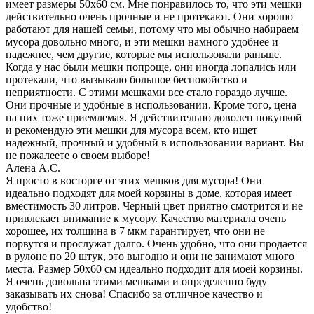
имеет размеры 50х60 см. Мне понравилось то, что эти мешки
действительно очень прочные и не протекают. Они хорошо
работают для нашей семьи, потому что мы обычно набираем
мусора довольно много, и эти мешки намного удобнее и
надежнее, чем другие, которые мы использовали раньше.
Когда у нас были мешки попроще, они иногда лопались или
протекали, что вызывало большое беспокойство и
неприятности. С этими мешками все стало гораздо лучше.
Они прочные и удобные в использовании. Кроме того, цена
на них тоже приемлемая. Я действительно доволен покупкой
и рекомендую эти мешки для мусора всем, кто ищет
надежный, прочный и удобный в использовании вариант. Вы
не пожалеете о своем выборе!
Алена А.С.
Я просто в восторге от этих мешков для мусора! Они
идеально подходят для моей корзины в доме, которая имеет
вместимость 30 литров. Черный цвет приятно смотрится и не
привлекает внимание к мусору. Качество материала очень
хорошее, их толщина в 7 мкм гарантирует, что они не
порвутся и прослужат долго. Очень удобно, что они продается
в рулоне по 20 штук, это выгодно и они не занимают много
места. Размер 50х60 см идеально подходит для моей корзины.
Я очень довольна этими мешками и определенно буду
заказывать их снова! Спасибо за отличное качество и
удобство!