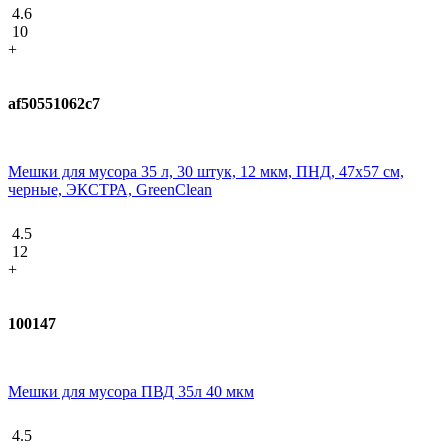
4.6
10
+
af50551062c7
Мешки для мусора 35 л, 30 штук, 12 мкм, ПНД, 47х57 см,
черные, ЭКСТРА, GreenClean
4.5
12
+
100147
Мешки для мусора ПВД 35л 40 мкм
4.5