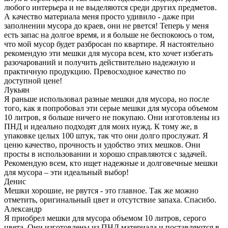
любого интерьера и не выделяются среди других предметов.
А качество материала меня просто удивило - даже при
заполнении мусора до краев, они не рвется! Теперь у меня
есть запас на долгое время, и я больше не беспокоюсь о том,
что мой мусор будет разбросан по квартире. Я настоятельно
рекомендую эти мешки для мусора всем, кто хочет избегать
разочарований и получить действительно надежную и
практичную продукцию. Превосходное качество по
доступной цене!
Лукьян
Я раньше использовал разные мешки для мусора, но после
того, как я попробовал эти серые мешки для мусора объемом
10 литров, я больше ничего не покупаю. Они изготовлены из
ПНД и идеально подходят для моих нужд. К тому же, в
упаковке целых 100 штук, так что они долго прослужат. Я
ценю качество, прочность и удобство этих мешков. Они
просты в использовании и хорошо справляются с задачей.
Рекомендую всем, кто ищет надежные и долговечные мешки
для мусора – эти идеальный выбор!
Денис
Мешки хорошие, не рвутся - это главное. Так же можно
отметить, оригинальный цвет и отсутствие запаха. Спасибо.
Александр
Я приобрел мешки для мусора объемом 10 литров, серого
цвета. Они изготовлены из ПНД материала и поставляются в