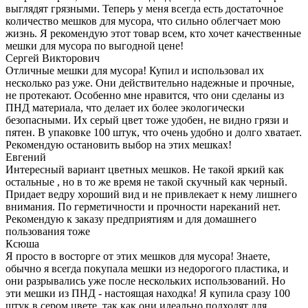
выглядят грязными. Теперь у меня всегда есть достаточное
количество мешков для мусора, что сильно облегчает мою
жизнь. Я рекомендую этот товар всем, кто хочет качественные
мешки для мусора по выгодной цене!
Сергей Викторович
Отличные мешки для мусора! Купил и использовал их
несколько раз уже. Они действительно надежные и прочные,
не протекают. Особенно мне нравится, что они сделаны из
ПНД материала, что делает их более экологически
безопасными. Их серый цвет тоже удобен, не видно грязи и
пятен. В упаковке 100 штук, что очень удобно и долго хватает.
Рекомендую остановить выбор на этих мешках!
Евгений
Интересный вариант цветных мешков. Не такой яркий как
остальные , но в то же время не такой скучный как черный.
Придает ведру хороший вид и не привлекает к нему лишнего
внимания. По герметичности и прочности нареканий нет.
Рекомендую к заказу предприятиям и для домашнего
пользования тоже
Ксюша
Я просто в восторге от этих мешков для мусора! Знаете,
обычно я всегда покупала мешки из недорогого пластика, и
они разрывались уже после нескольких использований. Но
эти мешки из ПНД - настоящая находка! Я купила сразу 100
штук в сером цвете, так как они идеально подходят для