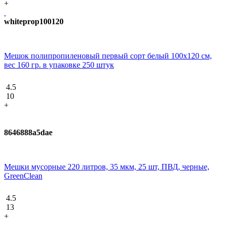
+
whiteprop100120
Мешок полипропиленовый первый сорт белый 100х120 см,
вес 160 гр. в упаковке 250 штук
4.5
10
+
8646888a5dae
Мешки мусорные 220 литров, 35 мкм, 25 шт, ПВД, черные,
GreenClean
4.5
13
+