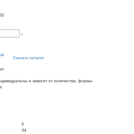
02
+
ый
Скачать каталог
шт.
дивидуальны и зависят от количества, формы
а
5
34