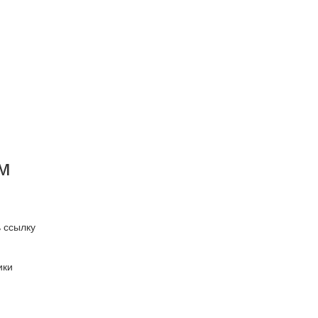
м
 ссылку
ики