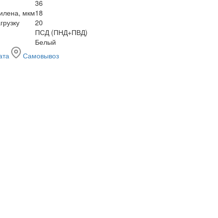
36
илена, мкм
18
грузку
20
ПСД (ПНД+ПВД)
Белый
ата
Самовывоз