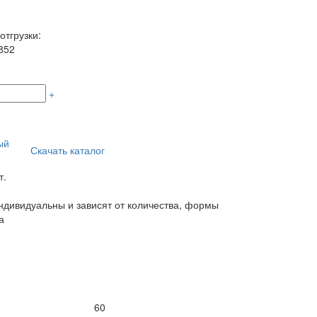
отгрузки:
852
+
ый
Скачать каталог
т.
дивидуальны и зависят от количества, формы
а
60