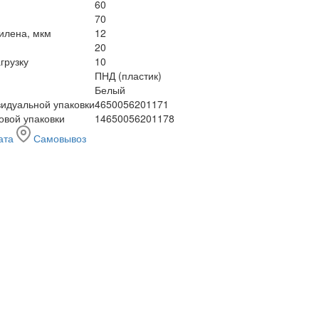
60
70
илена, мкм
12
20
грузку
10
ПНД (пластик)
Белый
идуальной упаковки
4650056201171
овой упаковки
14650056201178
ата
Самовывоз