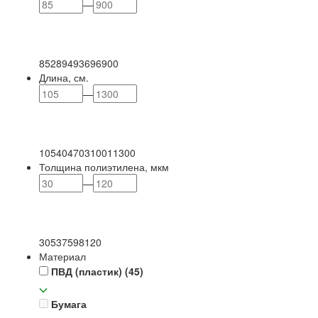
—
85
289
493
696
900
Длина, см.
—
105
404
703
1001
1300
Толщина полиэтилена, мкм
—
30
53
75
98
120
Материал
ПВД (пластик)
(45)
Бумага