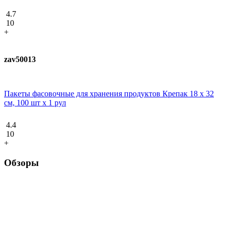
4.7
10
+
zav50013
Пакеты фасовочные для хранения продуктов Крепак 18 х 32
см, 100 шт х 1 рул
4.4
10
+
Обзоры