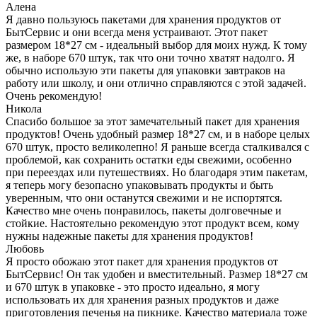
Алена
Я давно пользуюсь пакетами для хранения продуктов от
БытСервис и они всегда меня устраивают. Этот пакет
размером 18*27 см - идеальный выбор для моих нужд. К тому
же, в наборе 670 штук, так что они точно хватят надолго. Я
обычно использую эти пакеты для упаковки завтраков на
работу или школу, и они отлично справляются с этой задачей.
Очень рекомендую!
Никола
Спасибо большое за этот замечательный пакет для хранения
продуктов! Очень удобный размер 18*27 см, и в наборе целых
670 штук, просто великолепно! Я раньше всегда сталкивался с
проблемой, как сохранить остатки еды свежими, особенно
при переездах или путешествиях. Но благодаря этим пакетам,
я теперь могу безопасно упаковывать продукты и быть
уверенным, что они останутся свежими и не испортятся.
Качество мне очень понравилось, пакеты долговечные и
стойкие. Настоятельно рекомендую этот продукт всем, кому
нужны надежные пакеты для хранения продуктов!
Любовь
Я просто обожаю этот пакет для хранения продуктов от
БытСервис! Он так удобен и вместительный. Размер 18*27 см
и 670 штук в упаковке - это просто идеально, я могу
использовать их для хранения разных продуктов и даже
приготовления печенья на пикнике. Качество материала тоже