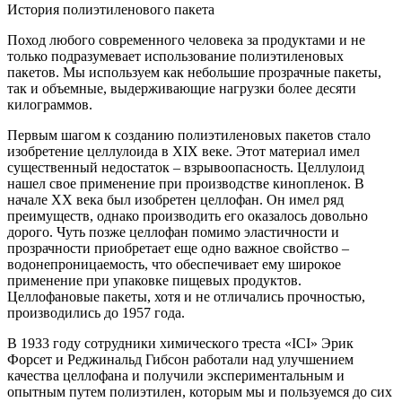
История полиэтиленового пакета
Поход любого современного человека за продуктами и не
только подразумевает использование полиэтиленовых
пакетов. Мы используем как небольшие прозрачные пакеты,
так и объемные, выдерживающие нагрузки более десяти
килограммов.
Первым шагом к созданию полиэтиленовых пакетов стало
изобретение целлулоида в XIX веке. Этот материал имел
существенный недостаток – взрывоопасность. Целлулоид
нашел свое применение при производстве кинопленок. В
начале XX века был изобретен целлофан. Он имел ряд
преимуществ, однако производить его оказалось довольно
дорого. Чуть позже целлофан помимо эластичности и
прозрачности приобретает еще одно важное свойство –
водонепроницаемость, что обеспечивает ему широкое
применение при упаковке пищевых продуктов.
Целлофановые пакеты, хотя и не отличались прочностью,
производились до 1957 года.
В 1933 году сотрудники химического треста «ICI» Эрик
Форсет и Реджинальд Гибсон работали над улучшением
качества целлофана и получили экспериментальным и
опытным путем полиэтилен, которым мы и пользуемся до сих