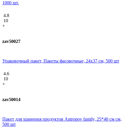
1000 шт.
4.8
10
+
zav50027
Упаковочный пакет, Пакеты фасовочные, 24x37 см, 500 шт
4.6
10
+
zav50014
Пакет для хранения продуктов Antropov family, 25*40 см см,
500 шт