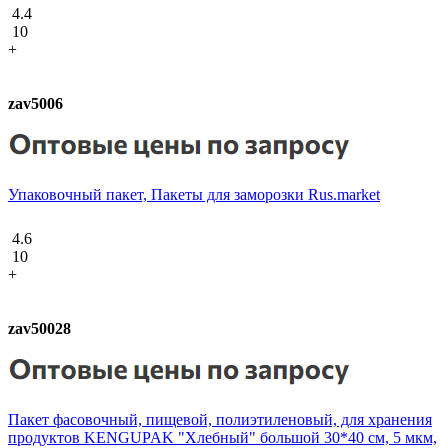
4.4
10
+
zav5006
Упаковочный пакет, Пакеты для заморозки Rus.market
4.6
10
+
zav50028
Пакет фасовочный, пищевой, полиэтиленовый, для хранения
продуктов KENGUPAK "Хлебный" большой 30*40 см, 5 мкм,