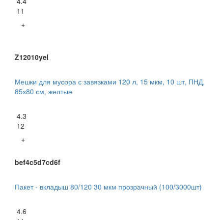
4.4
11
+
Z12010yel
Мешки для мусора с завязками 120 л, 15 мкм, 10 шт, ПНД,
85х80 см, желтые
4.3
12
+
bef4c5d7cd6f
Пакет - вкладыш 80/120 30 мкм прозрачный (100/3000шт)
4.6