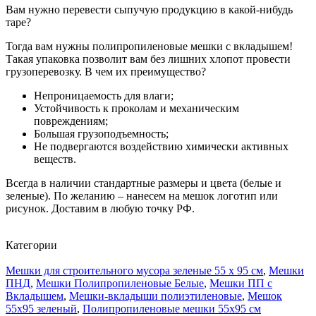
Вам нужно перевести сыпучую продукцию в какой-нибудь
таре?
Тогда вам нужны полипропиленовые мешки с вкладышем!
Такая упаковка позволит вам без лишних хлопот провести
грузоперевозку. В чем их преимущество?
Непроницаемость для влаги;
Устойчивость к проколам и механическим
повреждениям;
Большая грузоподъемность;
Не подвергаются воздействию химически активных
веществ.
Всегда в наличии стандартные размеры и цвета (белые и
зеленые). По желанию – нанесем на мешок логотип или
рисунок. Доставим в любую точку РФ.
Категории
Мешки для строительного мусора зеленые 55 х 95 см
,
Мешки
ПНД
,
Мешки Полипропиленовые Белые
,
Мешки ПП с
Вкладышем
,
Мешки-вкладыши полиэтиленовые
,
Мешок
55х95 зеленый
,
Полипропиленовые мешки 55x95 см