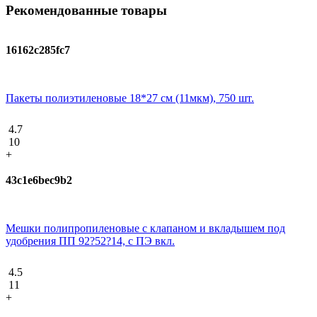
Рекомендованные товары
16162c285fc7
Пакеты полиэтиленовые 18*27 см (11мкм), 750 шт.
4.7
10
+
43c1e6bec9b2
Мешки полипропиленовые с клапаном и вкладышем под
удобрения ПП 92?52?14, с ПЭ вкл.
4.5
11
+