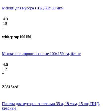
Мешки для мусора ПНД 60л 30 мкм
4.3
10
+
whiteprop100150
Мешки полипропиленовые 100х150 см, белые
4.6
12
+
Z3515red
Пакеты для мусора с завязками 35 л, 18 мкм, 15 шт, ПНД,
красные