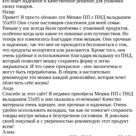
кто ищет надежное и качественное решение для упаковки
своих товаров.
Назар
Привет! Я просто обожаю эти Мешки ПП с ПНД вкладышем
55x95! Они стали настоящим спасением для моей семьи.
Раньше у нас всегда были проблемы с упаковкой продуктов,
особенно когда шли какие-то пикники или путешествия. Но
теперь все изменилось благодаря этим мешкам. Они прочные
и надежные, так что мне не приходится беспокоиться о том,
что продукты испортятся или разольются. Кроме того, они
очень удобные в использовании благодаря вкладышу из ПНД,
который позволяет мешку сохранять форму и легко
закрываться. И что самое прекрасное - они экологичны и
могут быть переработаны. В общем, я настоятельно
рекомендую эти мешки каждой домохозяйке, которая хочет
облегчить себе жизнь!
Аида
Спасибо за этот сайт! Я недавно приобрела Мешки ПП с ПНД
вкладышем 55x95 и они оказались отличными! Качество
материала очень хорошее, они прочные и надежные. Очень
удобно использовать вкладыш, так как он помогает сохранить
товары внутри мешка в безупречном состоянии. Я довольна
своей покупкой и с уверенностью рекомендую этот продукт
всем!
Алекс