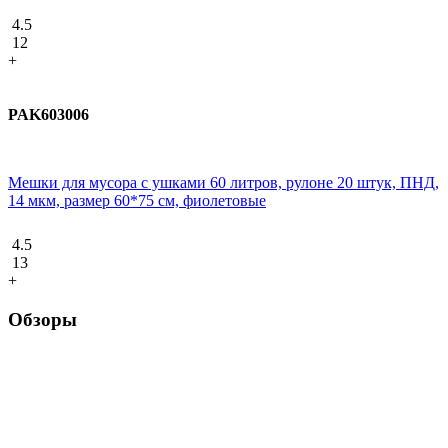
4.5
12
+
PAK603006
Мешки для мусора с ушками 60 литров, рулоне 20 штук, ПНД,
14 мкм, размер 60*75 см, фиолетовые
4.5
13
+
Обзоры