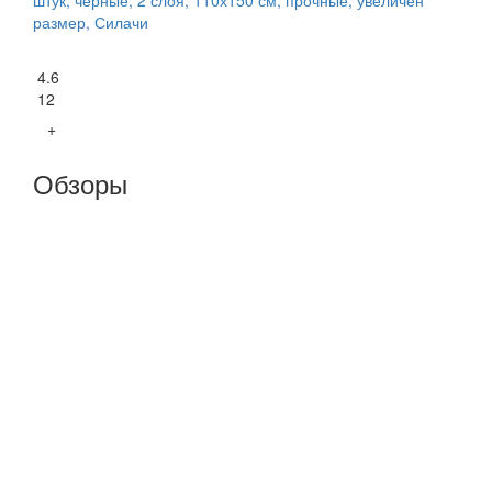
штук, черные, 2 слоя, 110х150 см, прочные, увеличен
размер, Силачи
4.6
12
+
Обзоры