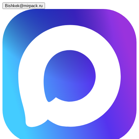
Bishkek@mirpack.ru