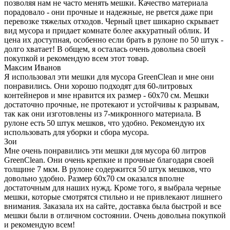
позволяя нам не часто менять мешки. Качество материала
порадовало - они прочные и надежные, не рвется даже при
перевозке тяжелых отходов. Черный цвет шикарно скрывает
вид мусора и придает комнате более аккуратный облик. И
цена их доступная, особенно если брать в рулоне по 50 штук -
долго хватает! В общем, я осталась очень довольна своей
покупкой и рекомендую всем этот товар.
Максим Иванов
Я использовал эти мешки для мусора GreenClean и мне они
понравились. Они хорошо подходят для 60-литровых
контейнеров и мне нравится их размер - 60х70 см. Мешки
достаточно прочные, не протекают и устойчивы к разрывам,
так как они изготовлены из 7-микронного материала. В
рулоне есть 50 штук мешков, что удобно. Рекомендую их
использовать для уборки и сбора мусора.
Зои
Мне очень понравились эти мешки для мусора 60 литров
GreenClean. Они очень крепкие и прочные благодаря своей
толщине 7 мкм. В рулоне содержится 50 штук мешков, что
довольно удобно. Размер 60х70 см оказался вполне
достаточным для наших нужд. Кроме того, я выбрала черные
мешки, которые смотрятся стильно и не привлекают лишнего
внимания. Заказала их на сайте, доставка была быстрой и все
мешки были в отличном состоянии. Очень довольна покупкой
и рекомендую всем!