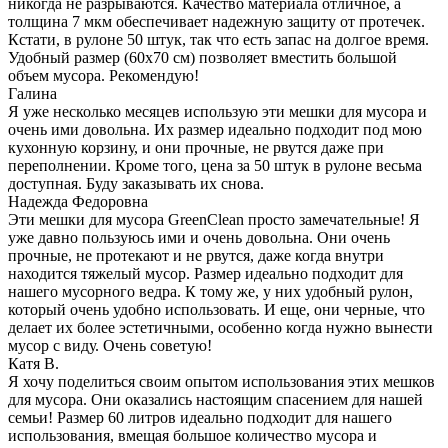
никогда не разрываются. Качество материала отличное, а
толщина 7 мкм обеспечивает надежную защиту от протечек.
Кстати, в рулоне 50 штук, так что есть запас на долгое время.
Удобный размер (60х70 см) позволяет вместить большой
объем мусора. Рекомендую!
Галина
Я уже несколько месяцев использую эти мешки для мусора и
очень ими довольна. Их размер идеально подходит под мою
кухонную корзину, и они прочные, не рвутся даже при
переполнении. Кроме того, цена за 50 штук в рулоне весьма
доступная. Буду заказывать их снова.
Надежда Федоровна
Эти мешки для мусора GreenClean просто замечательные! Я
уже давно пользуюсь ими и очень довольна. Они очень
прочные, не протекают и не рвутся, даже когда внутри
находится тяжелый мусор. Размер идеально подходит для
нашего мусорного ведра. К тому же, у них удобный рулон,
который очень удобно использовать. И еще, они черные, что
делает их более эстетичными, особенно когда нужно вынести
мусор с виду. Очень советую!
Катя В.
Я хочу поделиться своим опытом использования этих мешков
для мусора. Они оказались настоящим спасением для нашей
семьи! Размер 60 литров идеально подходит для нашего
использования, вмещая большое количество мусора и