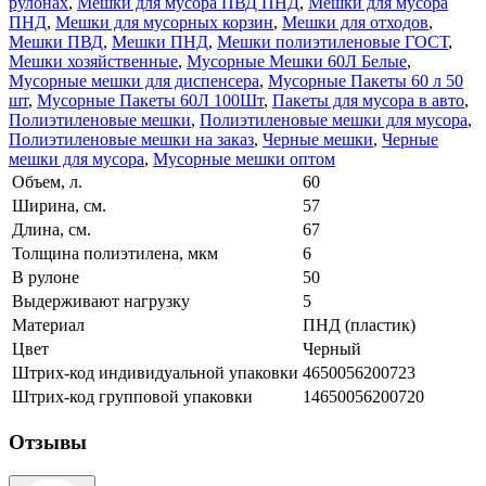
рулонах
,
Мешки для мусора ПВД ПНД
,
Мешки для мусора
ПНД
,
Мешки для мусорных корзин
,
Мешки для отходов
,
Мешки ПВД
,
Мешки ПНД
,
Мешки полиэтиленовые ГОСТ
,
Мешки хозяйственные
,
Мусорные Мешки 60Л Белые
,
Мусорные мешки для диспенсера
,
Мусорные Пакеты 60 л 50
шт
,
Мусорные Пакеты 60Л 100Шт
,
Пакеты для мусора в авто
,
Полиэтиленовые мешки
,
Полиэтиленовые мешки для мусора
,
Полиэтиленовые мешки на заказ
,
Черные мешки
,
Черные
мешки для мусора
,
Мусорные мешки оптом
Объем, л.
60
Ширина, см.
57
Длина, см.
67
Толщина полиэтилена, мкм
6
В рулоне
50
Выдерживают нагрузку
5
Материал
ПНД (пластик)
Цвет
Черный
Штрих-код индивидуальной упаковки
4650056200723
Штрих-код групповой упаковки
14650056200720
Отзывы