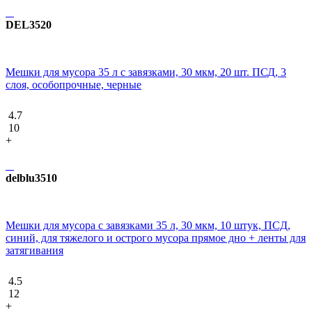
DEL3520
Мешки для мусора 35 л с завязками, 30 мкм, 20 шт. ПСД, 3
слоя, особопрочные, черные
4.7
10
+
delblu3510
Мешки для мусора с завязками 35 л, 30 мкм, 10 штук, ПCД,
синий, для тяжелого и острого мусора прямое дно + ленты для
затягивания
4.5
12
+