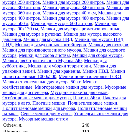
мусора 250 литров
,
Мешки для мусора 260 литров
,
Мешки для
мусора 300 литров
,
Мешки для мусора 340 литров
,
Мешки для
мусора 360 литров
,
Мешки для мусора 40 мкм
,
Мешки для
мусора 400 литров
,
Мешки для мусора 480 литров
,
Мешки для
мусора 500 л
,
Мешки для мусора 600 литров
,
Мешки для
мусора 90x130 см
,
Мешки для мусора ароматизированные
,
Мешки для мусора в рулонах
,
Мешки для мусора высокого
давления
,
Мешки для мусора ПВД
,
Мешки для мусора ПВД
ПНД
,
Мешки для мусорных контейнеров
,
Мешки для отходов
,
Мешки для производственного мусора
,
Мешки для садового
мусора
,
Мешки для сбора листвы
,
Мешки для сбора мусора
,
Мешки для Строительного Мусора 240
,
Мешки для
субботника
,
Мешки для уборки территории
,
Мешки для
упаковки вещей
,
Мешки для хранения
,
Мешки ПВД
,
Мешки
полиэтиленовые 1000х500
,
Мешки полиэтиленовые ГОСТ
,
Мешки строительные для мусора 50 кг
,
Мешки
хозяйственные
,
Многоразовые мешки для мусора
,
Мусорные
мешки для диспенсера
,
Мусорные пакеты для баков
,
Особопрочные мешки для мусора
,
Пакеты 240 л
,
Пакеты для
мусора в авто
,
Плотные мешки
,
Полиэтиленовые мешки
,
Полиэтиленовые мешки для мусора
,
Полиэтиленовые мешки
на заказ
,
Серые мешки для мусора
,
Универсальные мешки для
мусора
,
Мусорные мешки оптом
Объем, л.
240
Ширина, см.
110