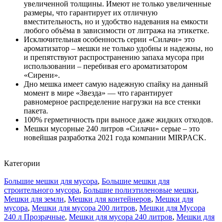
увеличенной толщины. Имеют не только увеличенные
размеры, что гарантирует их отличную
вместительность, но и удобство надевания на емкости
любого объёма в зависимости от литража на этикетке.
Исключительная особенность серии «Силачи» это
ароматизатор – мешки не только удобны и надежны, но
и препятствуют распространению запаха мусора при
использовании – перебивая его ароматизатором
«Сирени».
Дно мешка имеет самую надежную спайку на данный
момент в мире «Звезда» — что гарантирует
равномерное распределение нагрузки на все стенки
пакета.
100% герметичность при выносе даже жидких отходов.
Мешки мусорные 240 литров «Силачи» серые – это
новейшая разработка 2021 года компании MIRPACK.
Категории
Большие мешки для мусора
,
Большие мешки для
строительного мусора
,
Большие полиэтиленовые мешки
,
Мешки для земли
,
Мешки для контейнеров
,
Мешки для
мусора
,
Мешки для мусора 200 литров
,
Мешки для Мусора
240 л Прозрачные
,
Мешки для мусора 240 литров
,
Мешки для