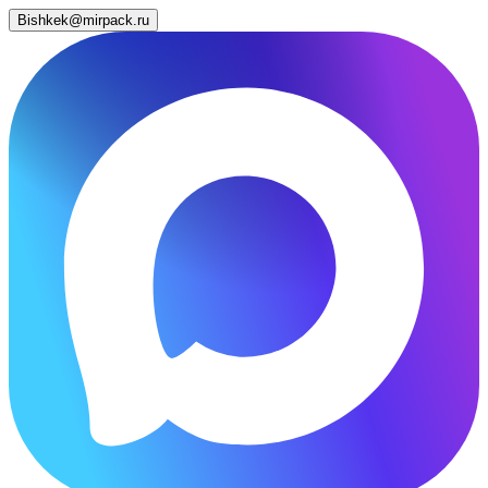
Bishkek@mirpack.ru