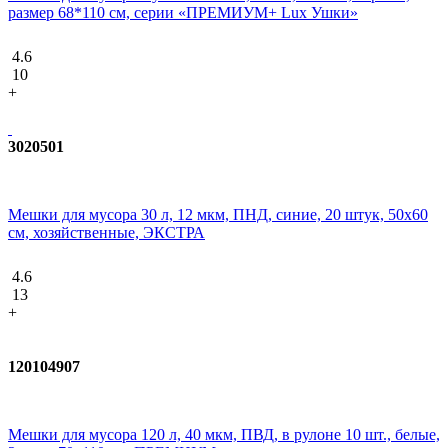
размер 68*110 см, серии «ПРЕМИУМ+ Lux Ушки»
4.6
10
+
3020501
Мешки для мусора 30 л, 12 мкм, ПНД, синие, 20 штук, 50х60
см, хозяйственные, ЭКСТРА
4.6
13
+
120104907
Мешки для мусора 120 л, 40 мкм, ПВД, в рулоне 10 шт., белые,