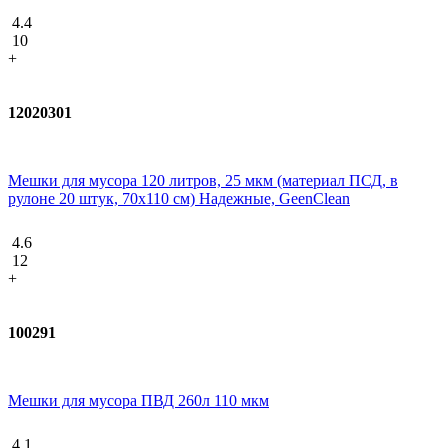
4.4
10
+
12020301
Мешки для мусора 120 литров, 25 мкм (материал ПСД, в
рулоне 20 штук, 70x110 см) Надежные, GeenClean
4.6
12
+
100291
Мешки для мусора ПВД 260л 110 мкм
4.1