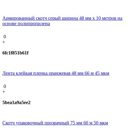
Армированный скотч серый ширина 48 мм х 10 метров на
основе полипропилена
0
+
6fc1f851b61f
Лента клейкая пленка оранжевая 48 мм 66 м 45 мкм
0
+
5bea1a9a5ee2
Скотч упаковочный прозрачный 75 мм 60 м 50 мкм