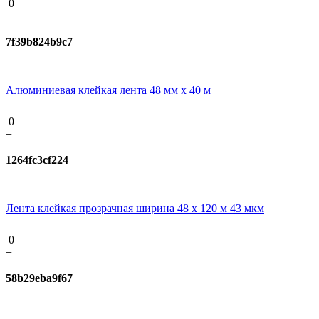
0
+
7f39b824b9c7
Алюминиевая клейкая лента 48 мм х 40 м
0
+
1264fc3cf224
Лента клейкая прозрачная ширина 48 х 120 м 43 мкм
0
+
58b29eba9f67