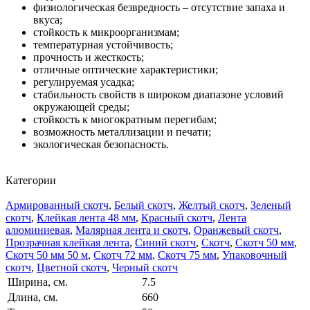
физиологическая безвредность – отсутствие запаха и
вкуса;
стойкость к микроорганизмам;
температурная устойчивость;
прочность и жесткость;
отличные оптические характеристики;
регулируемая усадка;
стабильность свойств в широком диапазоне условий
окружающей среды;
стойкость к многократным перегибам;
возможность металлизации и печати;
экологическая безопасность.
Категории
Армированный скотч
,
Белый скотч
,
Желтый скотч
,
Зеленый
скотч
,
Клейкая лента 48 мм
,
Красный скотч
,
Лента
алюминиевая
,
Малярная лента и скотч
,
Оранжевый скотч
,
Прозрачная клейкая лента
,
Синий скотч
,
Скотч
,
Скотч 50 мм
,
Скотч 50 мм 50 м
,
Скотч 72 мм
,
Скотч 75 мм
,
Упаковочный
скотч
,
Цветной скотч
,
Черный скотч
Ширина, см.
7.5
Длина, см.
660