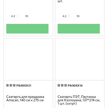
шт.
4.2
10
4.2
10
+
+
Pik905X21
Pik905X14
Скатерть для праздника
Скатерть ПЭТ, Паутинка
Amscan, 140 см х 275 см
для Хэллоуина, 137*274 см,
1 шт. (сктрт)