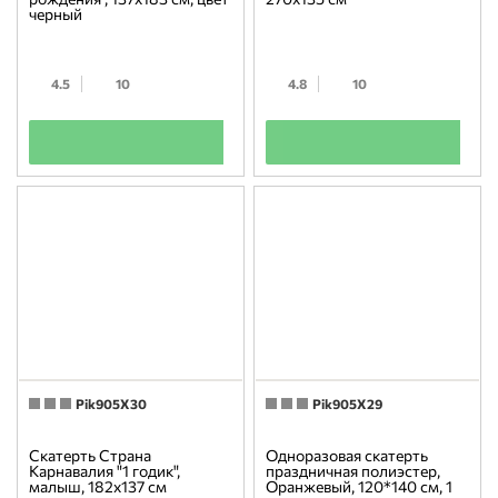
черный
4.5
10
4.8
10
+
+
Pik905X30
Pik905X29
Скатерть Страна
Одноразовая скатерть
Карнавалия "1 годик",
праздничная полиэстер,
малыш, 182х137 см
Оранжевый, 120*140 см, 1