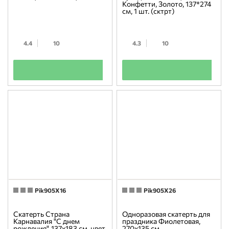
Конфетти, Золото, 137*274
см, 1 шт. (сктрт)
4.4
10
4.3
10
+
+
Pik905X16
Pik905X26
Скатерть Страна
Одноразовая скатерть для
Карнавалия "С днем
праздника Фиолетовая,
рождения", 137х183 см, цвет
270х135 см