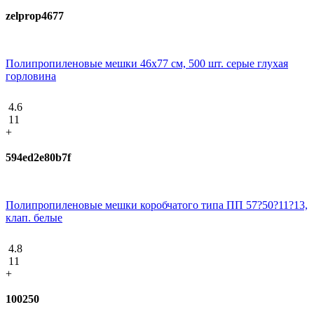
zelprop4677
Полипропиленовые мешки 46х77 см, 500 шт. серые глухая
горловина
4.6
11
+
594ed2e80b7f
Полипропиленовые мешки коробчатого типа ПП 57?50?11?13,
клап. белые
4.8
11
+
100250