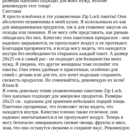
размеры идеально подходят для моих нужд. Вполне
рекомендую этот товар!
Светлана
Я просто влюблена в эти упаковочные Zip Lock пакеты! Они
абсолютно незаменимы в моей кухне. Я использовала их как
для замораживания продуктов, так и для упаковки закусок на
походы или пикники. Я не могу себе представить, как раньше
обходилась без них. Качество этих пакетиков прекрасное - они
надежно закрываются, не пропускают воздух и не протекают.
Благодаря прозрачности, я всегда могу видеть, что находится
внутри без необходимости открывать каждый пакет. А размер
20х25 см в самый раз - он подходит для большинства моих
нужд. Я уверена, что другие женщины тоже полюбят эти
пакеты. Они очень удобные и практичные, особенно для
семей с детьми или для тех, кто хочет подольше сохранить
свежесть продуктов. Не сомневайтесь, рекомендую их всем!
Юлия К
Я очень довольна этими упаковочными пакетами Zip Lock.
Они идеально подходят для заморозки продуктов. Размеры
20х25 см - идеальны для хранения небольших порций пищи.
Пакетики прозрачные, что позволяет легко видеть, что
находится внутри. Качество пленки также отличное, они
надежно запечатываются и не пропускают воздух. Теперь я
могу безопасно замораживать свежие овощи, фрукты и мясо,
зная, что они останутся свежими и сохранят вкус. Рекомендую