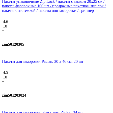
Пакеты упаковочные Zip Lock / пакеты с замком 20х25 см /
пакеты фасовочные 100 шт / прозрачные пакетики зип лок /
пакеты с застежкой / пакеты для заморозки / гриппер
4.6
10
+
zim50120305
Пакеты для заморозки Paclan, 30 x 46 см, 20 шт
4.5
10
+
zim501203024
Пакеты для заморозки, Зип пакет Ziploc, 24 шт