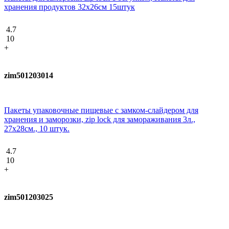
хранения продуктов 32х26см 15штук
4.7
10
+
zim501203014
Пакеты упаковочные пищевые с замком-слайдером для
хранения и заморозки, zip lock для замораживания 3л.,
27х28см., 10 штук.
4.7
10
+
zim501203025