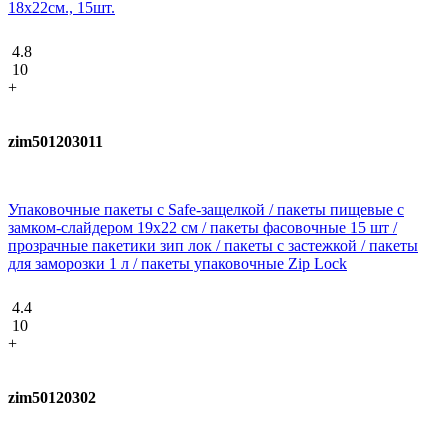
18х22см., 15шт.
4.8
10
+
zim501203011
Упаковочные пакеты с Safe-защелкой / пакеты пищевые с
замком-слайдером 19х22 см / пакеты фасовочные 15 шт /
прозрачные пакетики зип лок / пакеты с застежкой / пакеты
для заморозки 1 л / пакеты упаковочные Zip Lock
4.4
10
+
zim50120302