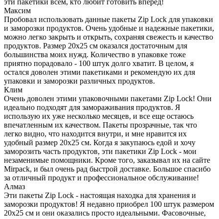
эти пакетики всем, кто любит готовить вперед!
Максим
Пробовал использовать данные пакеты Zip Lock для упаковки
и заморозки продуктов. Очень удобные и надежные пакетики,
можно легко закрыть и открыть, сохраняя свежесть и качество
продуктов. Размер 20х25 см оказался достаточным для
большинства моих нужд. Количество в упаковке тоже
приятно порадовало - 100 штук долго хватит. В целом, я
остался доволен этими пакетиками и рекомендую их для
упаковки и заморозки различных продуктов.
Клим
Очень доволен этими упаковочными пакетами Zip Lock! Они
идеально подходят для замораживания продуктов. Я
использую их уже несколько месяцев, и все еще остаюсь
впечатленным их качеством. Пакеты прозрачные, так что
легко видно, что находится внутри, и мне нравится их
удобный размер 20х25 см. Когда я закупаюсь едой и хочу
заморозить часть продуктов, эти пакетики Zip Lock - мои
незаменимые помощники. Кроме того, заказывал их на сайте
Mirpack, и был очень рад быстрой доставке. Большое спасибо
за отличный продукт и профессиональное обслуживание!
Алмаз
Эти пакеты Zip Lock - настоящая находка для хранения и
заморозки продуктов! Я недавно приобрел 100 штук размером
20х25 см и они оказались просто идеальными. Фасовочные,