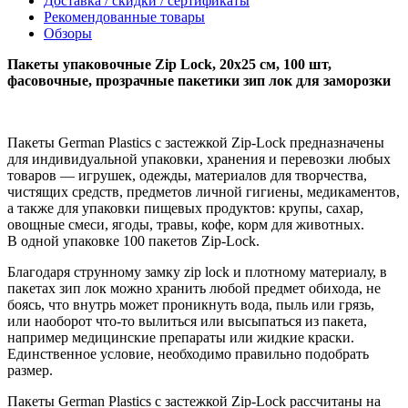
Доставка / скидки / сертификаты
Рекомендованные товары
Обзоры
Пакеты упаковочные Zip Lock, 20х25 см, 100 шт,
фасовочные, прозрачные пакетики зип лок для заморозки
Пакеты German Plastics с застежкой Zip-Lock предназначены
для индивидуальной упаковки, хранения и перевозки любых
товаров — игрушек, одежды, материалов для творчества,
чистящих средств, предметов личной гигиены, медикаментов,
а также для упаковки пищевых продуктов: крупы, сахар,
овощные смеси, ягоды, травы, кофе, корм для животных.
В одной упаковке 100 пакетов Zip-Lock.
Благодаря струнному замку zip lock и плотному материалу, в
пакетах зип лок можно хранить любой предмет обихода, не
боясь, что внутрь может проникнуть вода, пыль или грязь,
или наоборот что-то вылиться или высыпаться из пакета,
например медицинские препараты или жидкие краски.
Единственное условие, необходимо правильно подобрать
размер.
Пакеты German Plastics с застежкой Zip-Lock рассчитаны на