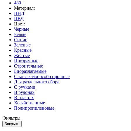
480 л
Материал:
ПНД
ПВД
Цвет:
Черные
Белые
Синие
Зеленые
Красные
Жёлтые
Прозрачные
Строительные
Биоразлагаемые
С завязками особо прочные
Для раздельного сбора
С ручками
В рулонах
В пластах
Хозяйственные
Полипропиленовые
Фильтры
Закрыть