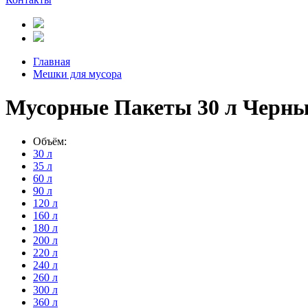
Главная
Мешки для мусора
Мусорные Пакеты 30 л Черн
Объём:
30 л
35 л
60 л
90 л
120 л
160 л
180 л
200 л
220 л
240 л
260 л
300 л
360 л