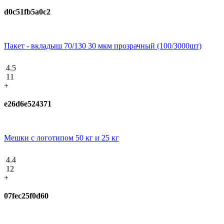
d0c51fb5a0c2
Пакет - вкладыш 70/130 30 мкм прозрачный (100/3000шт)
4.5
11
+
e26d6e524371
Мешки с логотипом 50 кг и 25 кг
4.4
12
+
07fec25f0d60