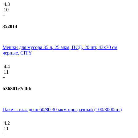
4.3
10
+
352014
Мешки для мусора 35 л, 25 мкм, ПСД, 20 шт, 43х70 см,
черные, CITY
4.4
11
+
b36801e7cfbb
Пакет - вкладыш 60/80 30 мкм прозрачный (100/3000шт)
4.2
11
+