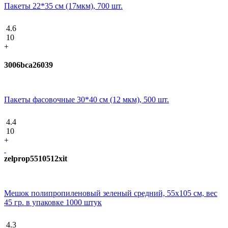
Пакеты 22*35 см (17мкм), 700 шт.
4.6
10
+
3006bca26039
Пакеты фасовочные 30*40 см (12 мкм), 500 шт.
4.4
10
+
zelprop5510512xit
Мешок полипропиленовый зеленый средний, 55х105 см, вес
45 гр. в упаковке 1000 штук
4.3