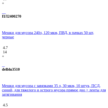
+
ПЛ2400270
Мешки для мусора 240л, 120 мкм, ПВД, в пачках 50 шт,
черные
4.7
14
+
delblu3510
Мешки для мусора с завязками 35 л, 30 мкм, 10 штук, ПCД,
синий, для тяжелого и острого мусора прямое дно + ленты для
затягивания
4.5