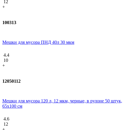
12
+
100313
Мешки для мусора ПНД 40л 30 мкм
4.4
10
+
12050112
Мешки для мусора 120 л, 12 мкм, черные, в рулоне 50 штук,
65x100 см
4.6
12
+