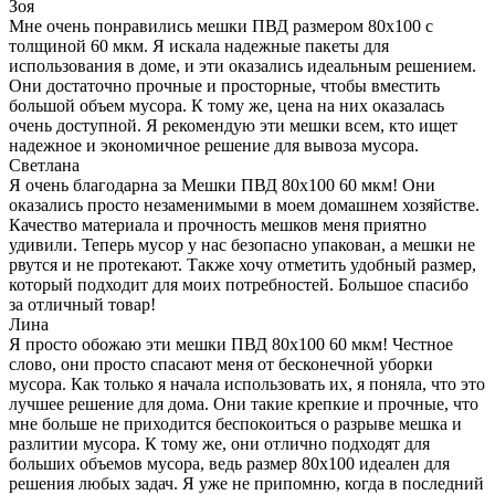
Зоя
Мне очень понравились мешки ПВД размером 80х100 с
толщиной 60 мкм. Я искала надежные пакеты для
использования в доме, и эти оказались идеальным решением.
Они достаточно прочные и просторные, чтобы вместить
большой объем мусора. К тому же, цена на них оказалась
очень доступной. Я рекомендую эти мешки всем, кто ищет
надежное и экономичное решение для вывоза мусора.
Светлана
Я очень благодарна за Мешки ПВД 80x100 60 мкм! Они
оказались просто незаменимыми в моем домашнем хозяйстве.
Качество материала и прочность мешков меня приятно
удивили. Теперь мусор у нас безопасно упакован, а мешки не
рвутся и не протекают. Также хочу отметить удобный размер,
который подходит для моих потребностей. Большое спасибо
за отличный товар!
Лина
Я просто обожаю эти мешки ПВД 80x100 60 мкм! Честное
слово, они просто спасают меня от бесконечной уборки
мусора. Как только я начала использовать их, я поняла, что это
лучшее решение для дома. Они такие крепкие и прочные, что
мне больше не приходится беспокоиться о разрыве мешка и
разлитии мусора. К тому же, они отлично подходят для
больших объемов мусора, ведь размер 80x100 идеален для
решения любых задач. Я уже не припомню, когда в последний