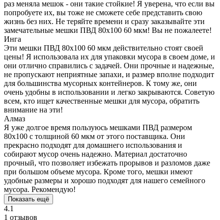
раз меняла мешок - они такие стойкие! Я уверена, что если вы
попробуете их, вы тоже не сможете себе представить свою
жизнь без них. Не теряйте времени и сразу заказывайте эти
замечательные мешки ПВД 80x100 60 мкм! Вы не пожалеете!
Инга
Эти мешки ПВД 80x100 60 мкм действительно стоят своей
цены! Я использовала их для упаковки мусора в своем доме, и
они отлично справились с задачей. Они прочные и надежные,
не пропускают неприятные запахи, и размер вполне подходит
для большинства мусорных контейнеров. К тому же, они
очень удобны в использовании и легко закрываются. Советую
всем, кто ищет качественные мешки для мусора, обратить
внимание на эти!
Алмаз
Я уже долгое время пользуюсь мешками ПВД размером
80x100 с толщиной 60 мкм от этого поставщика. Они
прекрасно подходят для домашнего использования и
собирают мусор очень надежно. Материал достаточно
прочный, что позволяет избежать прорывов и разломов даже
при большом объеме мусора. Кроме того, мешки имеют
удобные размеры и хорошо подходят для нашего семейного
мусора. Рекомендую!
Показать ещё
4.1
1 отзывов