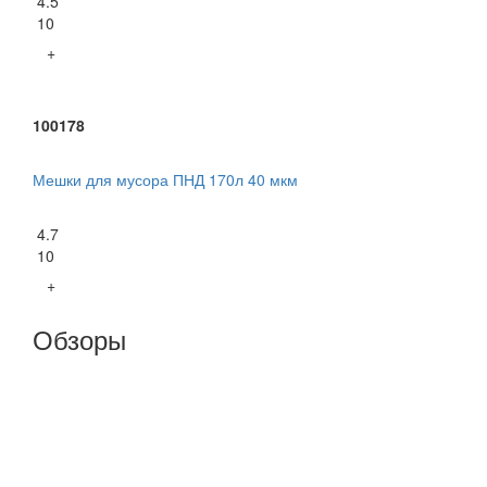
4.5
10
+
100178
Мешки для мусора ПНД 170л 40 мкм
4.7
10
+
Обзоры