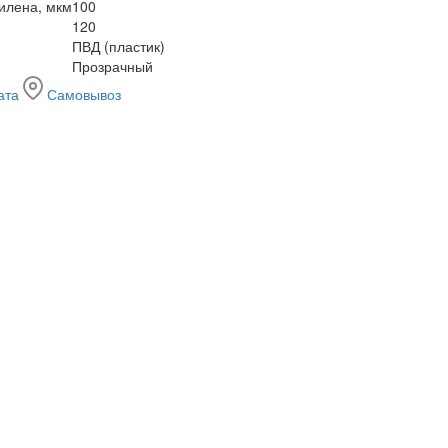
илена, мкм
100
120
ПВД (пластик)
Прозрачный
ата
Самовывоз