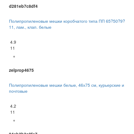
d281eb7c8df4
Полипропиленовые мешки коробчатого типа ПП 65?50?9?
11, лам., клап. белые
4.9
11
+
zelprop4675
Полипропиленовые мешки белые, 46х75 см, курьерские и
почтовые
4.2
11
+