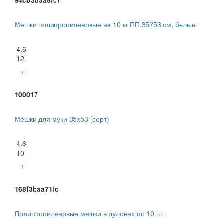
94cb3b3a8fc7
Мешки полипропиленовые на 10 кг ПП 35?53 см, белые
4.6
12
+
100017
Мешки для муки 35x53 (сорт)
4.6
10
+
168f3baa71fc
Полипропиленовые мешки в рулонах по 10 шт.