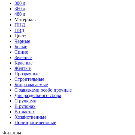
300 л
360 л
480 л
Материал:
ПНД
ПВД
Цвет:
Черные
Белые
Синие
Зеленые
Красные
Жёлтые
Прозрачные
Строительные
Биоразлагаемые
С завязками особо прочные
Для раздельного сбора
С ручками
В рулонах
В пластах
Хозяйственные
Полипропиленовые
Фильтры