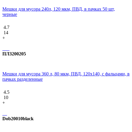
Мешки для мусора 240л, 120 мкм, ПВД, в пачках 50 шт,
черные
4.7
14
+
ПЛ3200205
Мешки для мусора 360 л, 80 мкм, ПВД, 120х140, с фальцами, в
пачках разделенные
4.5
10
+
Dob20010black