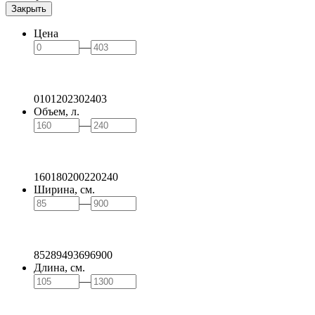
Закрыть
Цена
—
0
101
202
302
403
Объем, л.
—
160
180
200
220
240
Ширина, см.
—
85
289
493
696
900
Длина, см.
—