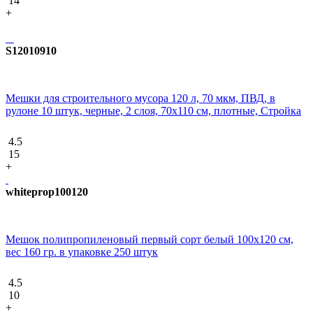
14
+
S12010910
Мешки для строительного мусора 120 л, 70 мкм, ПВД, в
рулоне 10 штук, черные, 2 слоя, 70x110 см, плотные, Стройка
4.5
15
+
whiteprop100120
Мешок полипропиленовый первый сорт белый 100х120 см,
вес 160 гр. в упаковке 250 штук
4.5
10
+