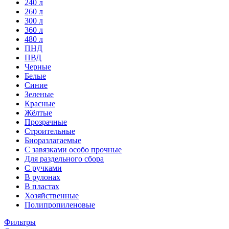
240 л
260 л
300 л
360 л
480 л
ПНД
ПВД
Черные
Белые
Синие
Зеленые
Красные
Жёлтые
Прозрачные
Строительные
Биоразлагаемые
С завязками особо прочные
Для раздельного сбора
С ручками
В рулонах
В пластах
Хозяйственные
Полипропиленовые
Фильтры