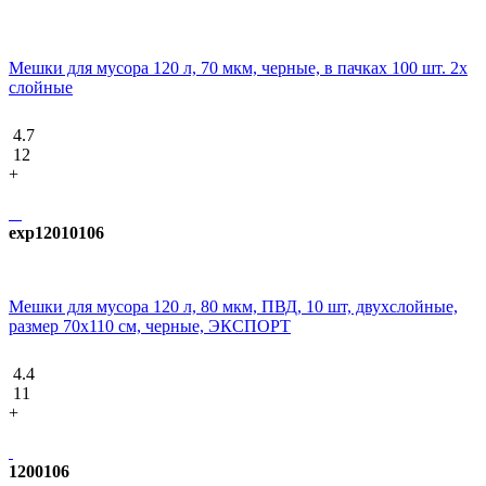
Мешки для мусора 120 л, 70 мкм, черные, в пачках 100 шт. 2х
слойные
4.7
12
+
exp12010106
Мешки для мусора 120 л, 80 мкм, ПВД, 10 шт, двухслойные,
размер 70х110 см, черные, ЭКСПОРТ
4.4
11
+
1200106