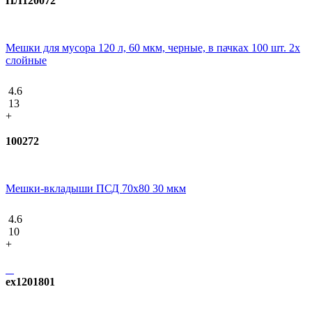
ПЛ120072
Мешки для мусора 120 л, 60 мкм, черные, в пачках 100 шт. 2х
слойные
4.6
13
+
100272
Мешки-вкладыши ПСД 70x80 30 мкм
4.6
10
+
ex1201801