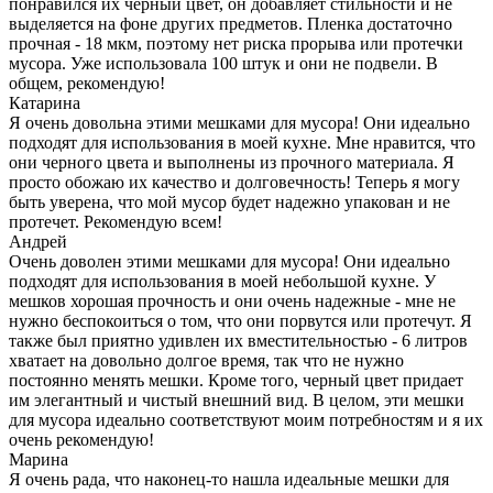
понравился их черный цвет, он добавляет стильности и не
выделяется на фоне других предметов. Пленка достаточно
прочная - 18 мкм, поэтому нет риска прорыва или протечки
мусора. Уже использовала 100 штук и они не подвели. В
общем, рекомендую!
Катарина
Я очень довольна этими мешками для мусора! Они идеально
подходят для использования в моей кухне. Мне нравится, что
они черного цвета и выполнены из прочного материала. Я
просто обожаю их качество и долговечность! Теперь я могу
быть уверена, что мой мусор будет надежно упакован и не
протечет. Рекомендую всем!
Андрей
Очень доволен этими мешками для мусора! Они идеально
подходят для использования в моей небольшой кухне. У
мешков хорошая прочность и они очень надежные - мне не
нужно беспокоиться о том, что они порвутся или протечут. Я
также был приятно удивлен их вместительностью - 6 литров
хватает на довольно долгое время, так что не нужно
постоянно менять мешки. Кроме того, черный цвет придает
им элегантный и чистый внешний вид. В целом, эти мешки
для мусора идеально соответствуют моим потребностям и я их
очень рекомендую!
Марина
Я очень рада, что наконец-то нашла идеальные мешки для