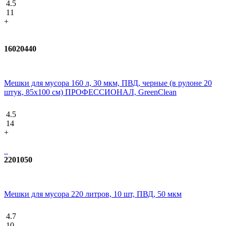
4.5
11
+
16020440
Мешки для мусора 160 л, 30 мкм, ПВД, черные (в рулоне 20
штук, 85x100 см) ПРОФЕССИОНАЛ, GreenClean
4.5
14
+
2201050
Мешки для мусора 220 литров, 10 шт, ПВД, 50 мкм
4.7
10