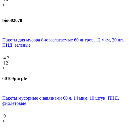
+
bio602078
Пакеты для мусора биоразлагаемые 60 литров, 12 мкм, 20 шт.
ПНД, зеленые
4.7
12
+
60109purple
Пакеты мусорные с завязками 60 л, 14 мкм, 10 штук, ПНД,
фиолетовые
0
+