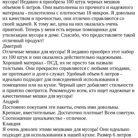
мусора! Недавно я приобрела 100 штук черных мешков
объемом 6 литров. Они выполнены из прочного и надежного
материала - полиэтилена с плотностью 18 микрон. Я довольна
их качеством и прочностью, они отлично справляются со
своей задачей. К тому же, цена на них оказалась очень
приятной. Теперь у меня есть верные помощники для
утилизации мусора в доме. Спасибо, что предоставляете такой
отличный продукт!
Дмитрий
Отличные мешки для мусора! Я недавно приобрел этот набор
из 100 штук и они оказались действительно надежными.
Хороший материал - ПСД, их не просто так назвали
толстыми. Они прекрасно справляются с любыми отходами,
не протекают и долго служат. Удобный объем 6 литров -
идеально подходит для повседневной использования в
помещении или на кухне. Черный цвет добавляет стильности
и приятно смотрится. Рекомендую всем, кто ищет надежные и
качественные мешки для мусора!
Андрей
Постоянно покупаем эти пакеты, очень ими довольны.
Крепкие, вместительные. Достаточно плотные! Всем советую.
Соотношение цена/качество - отличное.
Клавдия
Я очень доволен этими мешками для мусора! Они идеально
подходят для использования в нашей кухне. Размер 6 литров