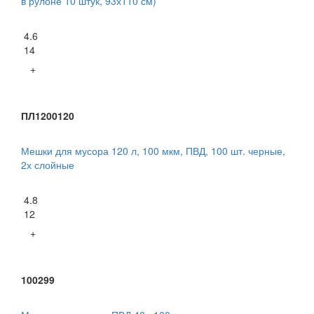
в рулоне 10 штук, 93х110 см)
4.6
14
+
ПЛ1200120
Мешки для мусора 120 л, 100 мкм, ПВД, 100 шт. черные,
2х слойные
4.8
12
+
100299