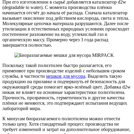
При его изготовлении в сырьё добавляется катализатор d2w
(degradable to water). С момента производства плёнки
начинается отсчёт до начала её распада. Сначала катализатор
вызывает окисление под действием кислорода, света и тепла.
Молекулярные цепочки материала разрушаются. Далее после
утилизации в естественных природных условиях происходит
постепенное разложение на воду, углекислый газ и
органическую массу. Примерно через 3 года распад
завершается полностью.
Поскольку такой полиэтилен быстро разлагается, его
применяют при производстве изделий с небольшим сроком
службы, в частности
мешков для мусора
. Выделить такую
продукцию на прилавке и подчеркнуть её безопасность для
окружающей среды помогает ярко-зелёный цвет. Добавка d2w
никак не влияет на основные характеристики полиэтилена.
Прочность, прозрачность, герметичность и другие качества
плёнки не меняются, это подтверждают испытания ведущих
лабораторий мира.
К минусам биоразлагаемого полиэтилена можно отнести
только цену. Хотя стандартный процесс производства не
требует изменений и затрат на дополнительное оборудование,